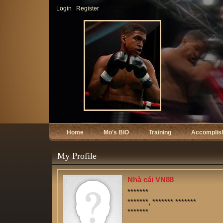
Login
Register
Home
Mo's BIO
Training
Accomplis
My Profile
Nhà cái VN88
*******
*******, ******* *******
*******