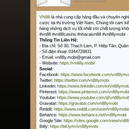
******* ******* *******
VN88
là nhà cung cấp hàng đầu và chuyên nghiệ
cược tại thị trường Việt Nam. Chúng tôi cam k
hàng những dịch vụ tốt nhất với chất lượng khô
#vn88 #vn88casino #nhacaivn88 #vn88ymobi
Thông Tin Liên Hệ:
- Địa chỉ: Số 30, Thạch Lam, P. Hiệp Tân, Qu
- Số điện thoại: 0344728831
- Email: vn88y.mobi@gmail.com
- Website:
https://vn88y.mobi/
Social:
Facebook:
https://www.facebook.com/vn88ymo
Twitter:
https://twitter.com/vn88ymobi
Linkedin:
https://www.linkedin.com/in/vn88ymob
Pinterest:
https://www.pinterest.com/vn88ymobi
Youtube:
https://www.youtube.com/@vn88ymob
Gravatar:
https://gravatar.com/vn88ymobi
Reddit:
https://www.reddit.com/user/vn88ymobi
Behance:
https://www.behance.net/vn88ymobi
Google Site:
https://sites.google.com/view/vn8
Bitly:
https://bit.ly/m/vn88ymobi