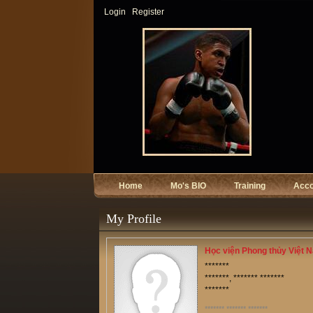
Login
Register
Home
Mo's BIO
Training
Acc
My Profile
Học viện Phong thủy Việt 
*******
*******, ******* *******
*******
******* ******* *******