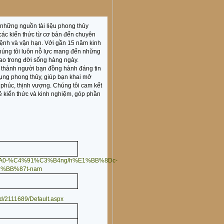
 những nguồn tài liệu phong thủy
 các kiến thức từ cơ bản đến chuyên
 mệnh và vận hạn. Với gần 15 năm kinh
chúng tôi luôn nỗ lực mang đến những
cao trong đời sống hàng ngày.
 thành người bạn đồng hành đáng tin
dụng phong thủy, giúp bạn khai mở
phúc, thịnh vượng. Chúng tôi cam kết
sẻ kiến thức và kinh nghiệm, góp phần
h%C3%A0-%C4%91%C3%B4ng/h%E1%BB%8Dc-
1%BB%87t-nam
rId/2111689/Default.aspx