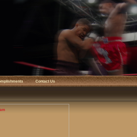
omplishments
Contact Us
Nam