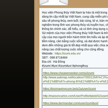
Học viện Phong thủy Việt Nam tự hào là một trong
đáng tin cậy nhất tại Việt Nam, cung cấp miễn phí
sâu về phong thủy, xem tuổi, bài cúng, tử vi, bản
nghiệm trong lĩnh vực phong thủy và huyền học, 
thông tin chính xác, dễ hiểu, và có tính ứng dụng 
Sứ mệnh của Học viện Phong thủy Việt Nam là trở
cậy của mọi người trên hành trình tìm hiểu và áp 
tiềm năng, cân bằng cuộc sống, và đạt được hạnh 
đem đến những giá trị tốt đẹp nhất qua việc chia 
nâng cao chất lượng cuộc sống cho cộng đồng.
Website :
https://izumi.edu.vn/
SĐT : 098 8718484
Địa chỉ : Hà Đông
#izumi #tuvi #izumituvi #phongthuy
https://www.cheaperseeker.com/u/izumi
http://www.askmap.net/location/7000126/
vi%E1%BB%87n-phong-th%E1%BB%A7y-vi%E
https://bioimagingcore.be/q2a/user/izumi
http://maisoncarlos.com/UserProfile/tabid/42/use
https://www.dermandar.com/user/izumituvi/