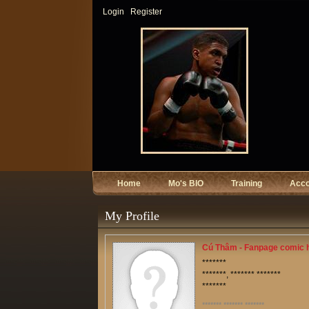
Login
Register
Home
Mo's BIO
Training
Acc
My Profile
Cú Thâm - Fanpage comic 
*******
*******, ******* *******
*******
******* ******* *******