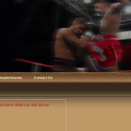
omplishments
Contact Us
hài hước dành các nhà đầu tư