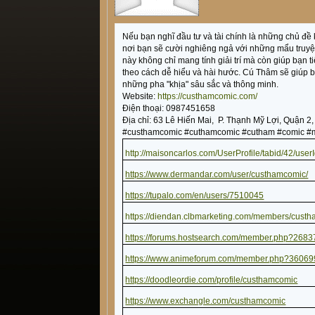
Nếu bạn nghĩ đầu tư và tài chính là những chủ đ
nơi bạn sẽ cười nghiêng ngả với những mẩu truy
này không chỉ mang tính giải trí mà còn giúp bạn t
theo cách dễ hiểu và hài hước. Cú Thâm sẽ giúp b
những pha "khịa" sâu sắc và thông minh.
Website:
https://custhamcomic.com/
Điện thoại: 0987451658
Địa chỉ: 63 Lê Hiến Mai, P. Thạnh Mỹ Lợi, Quận 2,
#custhamcomic #cuthamcomic #cutham #comic #
http://maisoncarlos.com/UserProfile/tabid/42/use
https://www.dermandar.com/user/custhamcomic/
https://tupalo.com/en/users/7510045
https://diendan.clbmarketing.com/members/cust
https://forums.hostsearch.com/member.php?268
https://www.animeforum.com/member.php?36069
https://doodleordie.com/profile/custhamcomic
https://www.exchangle.com/custhamcomic