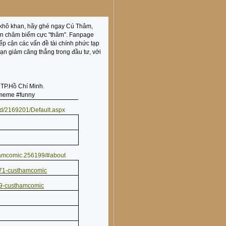
ề khô khan, hãy ghé ngay Cú Thâm,
ện châm biếm cực "thâm". Fanpage
iếp cận các vấn đề tài chính phức tạp
ạn giảm căng thẳng trong đầu tư, với
 TP.Hồ Chí Minh.
meme #funny
rId/2169201/Default.aspx
hamcomic.256199/#about
371-custhamcomic
9-custhamcomic