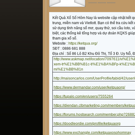
******* ******* *******
Kết Quả Xổ Số Hôm Nay là website cập nhật kết qu
trung, miền nam và Vietlott. Bạn có thể tra cứu kết
sử dụng tính năng sổ mơ, quay thử, soi cầu loto, v
biệt, các thống kê tổng hợp và dự đoán KQXS giúp
tham gia xổ số.
Website :
https://ketqua.org/
SĐT : 0886 681 888
Địa chỉ : Số 86 Lô B2 Khu Đô Thị, Tổ 3 Đ. Uy Nỗ,
http://www.askmap.net/location/7097611
xem-tr%E1%BB%B1c-ti%E1%BA%BFp-k%E1%
mi%E1%BB%81n
http://maisoncarlos.com/UserProfile/tabid/42/use
https://www.dermandar.com/user/ketquaorg/
https://tupalo.com/en/users/7555264
https://diendan.clbmarketing.com/members/ketq
https://forums.hostsearch.com/member.php?2688
https://doodleordie.com/profile/ketquaorg
https://www.exchangle.com/ketquaxosohomnay