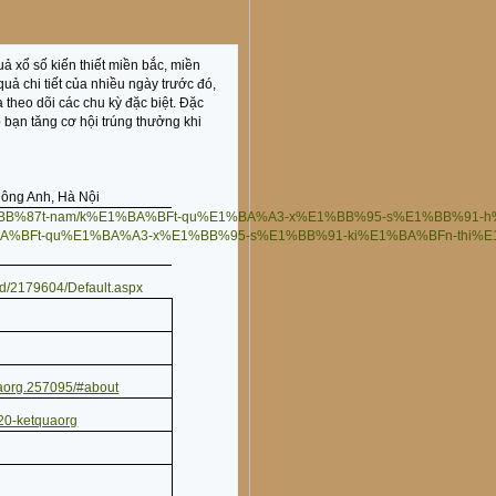
ả xổ số kiến thiết miền bắc, miền
 quả chi tiết của nhiều ngày trước đó,
à theo dõi các chu kỳ đặc biệt. Đặc
 bạn tăng cơ hội trúng thưởng khi
 Đông Anh, Hà Nội
/vi%E1%BB%87t-nam/k%E1%BA%BFt-qu%E1%BA%A3-x%E1%BB%95-s%E1%BB%91-
BA%BFt-qu%E1%BA%A3-x%E1%BB%95-s%E1%BB%91-ki%E1%BA%BFn-thi%E1
rId/2179604/Default.aspx
uaorg.257095/#about
20-ketquaorg