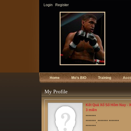
Login
Register
Home
Mo's BIO
Training
Acc
My Profile
Kết Quả Xổ Số Hôm Nay - Xe
3 miền
*******
*******, ******* *******
*******