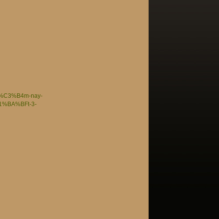
h%C3%B4m-nay-
%BA%BFt-3-