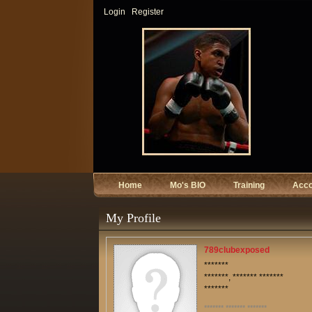
Login
Register
Home
Mo's BIO
Training
Acc
My Profile
789clubexposed
*******
*******, ******* *******
*******
******* ******* *******