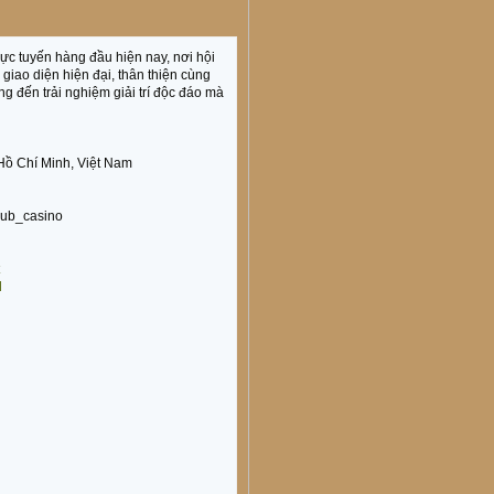
ực tuyến hàng đầu hiện nay, nơi hội
ới giao diện hiện đại, thân thiện cùng
g đến trải nghiệm giải trí độc đáo mà
 Hồ Chí Minh, Việt Nam
lub_casino
t
l
d