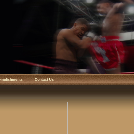
omplishments
Contact Us