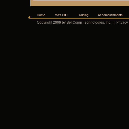
Home
Mo's BIO
Training
Accomplishments
Copyright 2009 by BellComp Technologies, Inc.
|
Privacy