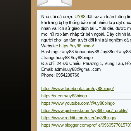
Nhà cái cá cược
UY88
đặt sự an toàn thông ti
khi trang bị hệ thống bảo mật nhiều lớp đạt chu
nhân và lịch sử giao dịch tại UY88 đều được 
mọi rủi ro xâm nhập từ bên ngoài. Đây chính l
người chơi an tâm tuyệt đối khi trải nghiệm cá 
Website:
https://uy88.bingo/
Hashtags: #uy88 #nhacaiuy88 #uy88net #uy
#trangchuuy88 #uy88bingo
Địa chỉ: 24 Đồ Chiểu, Phường 1, Vũng Tàu, Hồ
Email: admin.uy88@gmail.com
Phone: 0954238766
https://www.facebook.com/uy88bingo/
https://x.com/uy88bingo
https://www.youtube.com/@uy88bingo
https://www.pinterest.com/uy88bingo/_profile/
https://www.reddit.com/user/uy88bingo/
https://www.blogger.com/profile/09605770157