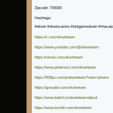
Zipcode: 700000
Hashtags:
#okwin #okwincasino #slotgameokwin #nhacai
https://x.com/okwinteam
https://www.youtube.com/@okwinteam
https://vimeo.com/okwinteam
https://www.pinterest.com/okwinteam
https://500px.com/p/okwinteam?view=photos
https://gravatar.com/okwinteam
https://www.twitch.tv/okwinteam/about
https://www.tumblr.com/okwinteam